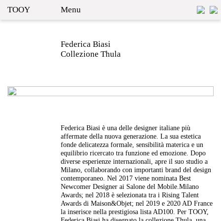
TOOY
Menu
Federica Biasi
Collezione Thula
Federica Biasi è una delle designer italiane più
affermate della nuova generazione. La sua estetica
fonde delicatezza formale, sensibilità materica e un
equilibrio ricercato tra funzione ed emozione. Dopo
diverse esperienze internazionali, apre il suo studio a
Milano, collaborando con importanti brand del design
contemporaneo. Nel 2017 viene nominata Best
Newcomer Designer ai Salone del Mobile.Milano
Awards; nel 2018 è selezionata tra i Rising Talent
Awards di Maison&Objet; nel 2019 e 2020 AD France
la inserisce nella prestigiosa lista AD100. Per TOOY,
Federica Biasi ha disegnato la collezione Thula, una