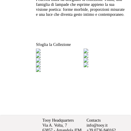
famiglia di lampade che esprime appieno la sua
visione poetica: forme morbide, proporzioni misurate
e una luce che diventa gesto intimo e contemporaneo.
Sfoglia la Collezione
Tooy Headquarters
Contacts
Via A. Volta, 7
info@tooy.it
63857 - Amandola |FM|
+39 0736 840162