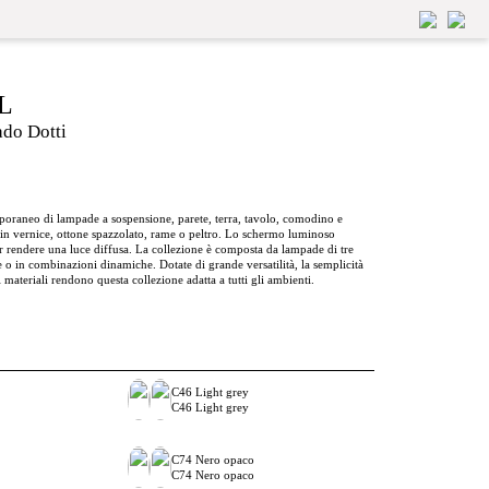
2L
ado Dotti
mporaneo di lampade a sospensione, parete, terra, tavolo, comodino e
o in vernice, ottone spazzolato, rame o peltro. Lo schermo luminoso
r rendere una luce diffusa. La collezione è composta da lampade di tre
e o in combinazioni dinamiche. Dotate di grande versatilità, la semplicità
 materiali rendono questa collezione adatta a tutti gli ambienti.
C46 Light grey
C46 Light grey
C74 Nero opaco
C74 Nero opaco