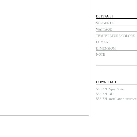
DETTAGLI
SORGENTE
WATTAGE
TEMPERATURA COLORE
LUMEN
DIMENSIONI
NOTE
DOWNLOAD
556.72L Spec Sheet
556.72L 3D
556.72L installation instruct