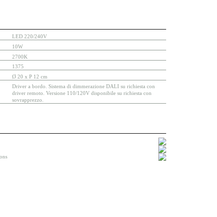
LED 220/240V
10W
2700K
1375
Ø 20 x P 12 cm
Driver a bordo. Sistema di dimmerazione DALI su richiesta con
driver remoto. Versione 110/120V disponibile su richiesta con
sovrapprezzo.
ions