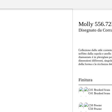
Molly 556.7
Disegnato da Corr
Collezione dallo stile conte
soffitto dalla cupola e anell
diamantato è in plexiglass pe
dimensioni differenti, singol
della forma e la ricchezza dei
Finitura
C41 Brushed brass
C41 Brushed brass
C50 Pewter
C50 Pewter